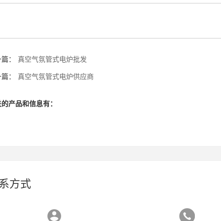
一篇：
真空气氛管式电炉批发
一篇：
真空气氛管式电炉供应商
关的产品和信息有：
系方式