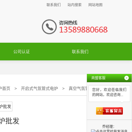
联系我们
站内搜索
网站地图
公司认证
联系我们
商盟客服
>
炉首页
>
开启式气氛管式电炉
>
真空气氛管式电炉批发
您好，欢迎莅临我们
的网站，欢迎咨询...
炉批发
乔经理：