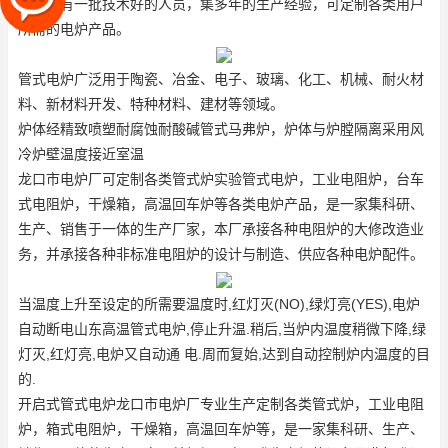
公司拥有一批技术好的人员，集多年的生产经验，可定制各类用户
所需的电炉产品。
管式电炉广泛用于陶瓷、冶金、电子、玻璃、化工、机械、耐火材
料、新材料开发、特种材料、建材等领域。
炉体经精致喷塑耐腐蚀耐酸碱
管式马弗炉
，炉体与炉膛隔离采用风
冷炉壁温度接近室温
龙口市电炉厂可定制各类管式炉
实验管式电炉
，工业电阻炉，台车
式电阻炉，干燥箱，高温回车炉等各类电炉产品，是一家集科研、
生产、销售于一体的生产厂家，本厂承接各种电阻炉的大修改造业
务，并承接各种非标准电阻炉的设计与制造、供应各种电炉配件。
当温度上升至设定的所需要温度时,红灯灭(NO),绿灯亮(YES),电炉
自动断电
山东高温管式电炉
,停止升温.稍后,当炉内温度稍微下降,绿
灯灭,红灯亮,电炉又自动通 电.周而复始,达到自动控制炉内温度的目
的.
开启式管式电炉
龙口市电炉厂专业生产定制各类管式炉，工业电阻
炉，箱式电阻炉，干燥箱，高温回车炉等，是一家集科研、生产、