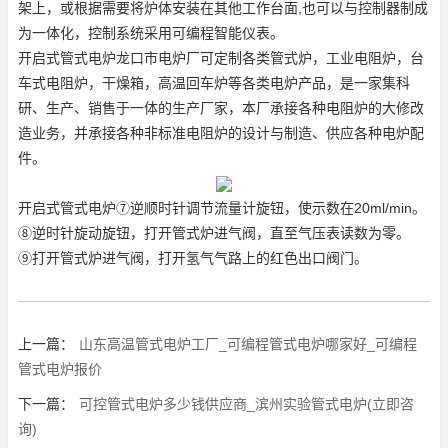
架上，或根据需要将炉体安装在其他工作台面,也可以与控制器制成
为一体化，控制系统采用可编程智能仪表。
开启式管式电炉龙口市电炉厂可定制各类管式炉，工业电阻炉，台
车式电阻炉，干燥箱，高温回车炉等各类电炉产品，是一家集科
研、生产、销售于一体的生产厂家，本厂承接各种电阻炉的大修改
造业务，并承接各种非标准电阻炉的设计与制造、供应各种电炉配
件。
开启式管式电炉⑦逆顺时针调节流量计旋钮，使示数在20ml/min。
⑧逆时针旋动旋钮，打开管式炉进气阀，直至气压表读数为零。
⑨打开管式炉进气阀，打开氢气气路上的红色出口阀门。
上一篇：
山东高温管式电炉工厂_可编程管式电炉哪家好_可编程
管式电炉报价
下一篇：
可控管式电炉多少钱供应商_滨州实验管式电炉(立即咨
询)