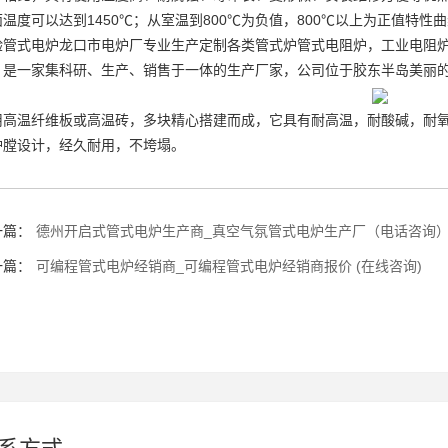
温度可以达到1450℃；从室温到800℃为负值，800℃以上为正值特性
验管式电炉龙口市电炉厂专业生产定制各类管式炉
管式电阻炉
，工业电阻
，是一家集科研、生产、销售于一体的生产厂家，公司位于胶东半岛美丽的
用高温纤维板或高温砖，多块精心搭建而成，它具有耐高温，耐酸碱，耐
炉膛设计，经久耐用，不垮塌。
一篇：
德州开启式管式电炉生产商_真空气氛管式电炉生产厂（电话咨询
一篇：
可编程管式电炉经销商_可编程管式电炉经销商报价 (在线咨询)