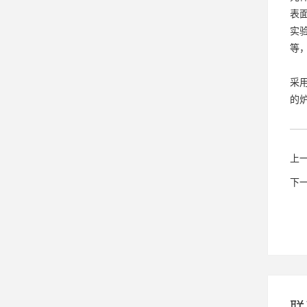
表面
实
等
采
的
上
下