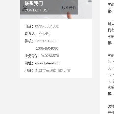
联系我们
实
CONTACT US
箱
耐
电话：
0535-8504381
具
联系人：
乔经理
实
手机：
13220912230
箱
13054504080
实
业务QQ：
940286578
2
网址：
www.lkdianlu.cn
3
地址：
龙口市黄城南山路北首
4
5
实
箱
碳
元