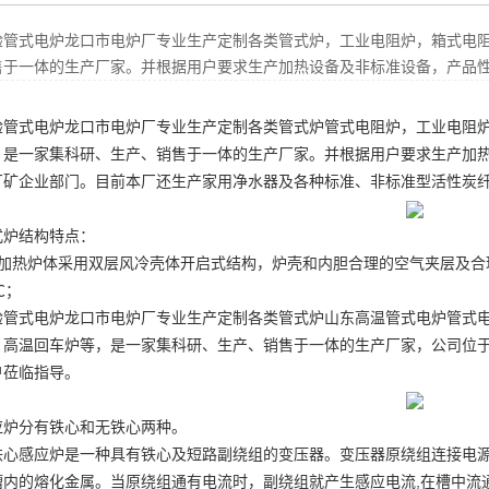
验管式电炉龙口市电炉厂专业生产定制各类管式炉，工业电阻炉，箱式电
售于一体的生产厂家。并根据用户要求生产加热设备及非标准设备，产品
验管式电炉龙口市电炉厂专业生产定制各类管式炉
管式电阻炉
，工业电阻
，是一家集科研、生产、销售于一体的生产厂家。并根据用户要求生产加
厂矿企业部门。目前本厂还生产家用净水器及各种标准、非标准型活性炭
式炉结构特点：
、加热炉体采用双层风冷壳体开启式结构，炉壳和内胆合理的空气夹层及合
℃；
验管式电炉龙口市电炉厂专业生产定制各类管式炉
山东高温管式电炉
管式
，高温回车炉等，是一家集科研、生产、销售于一体的生产厂家，公司位于
户莅临指导。
应炉分有铁心和无铁心两种。
铁心感应炉是一种具有铁心及短路副绕组的变压器。变压器原绕组连接电
槽内的熔化金属。当原绕组通有电流时，副绕组就产生感应电流,在槽中流