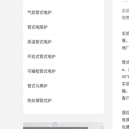
实
气氛管式电炉
销
管式电阻炉
实
等
高温管式电炉
地
开启式管式电炉
管
a
可编程管式电炉
45
实
管式马弗炉
箱
客
热处理管式炉
感
有
化