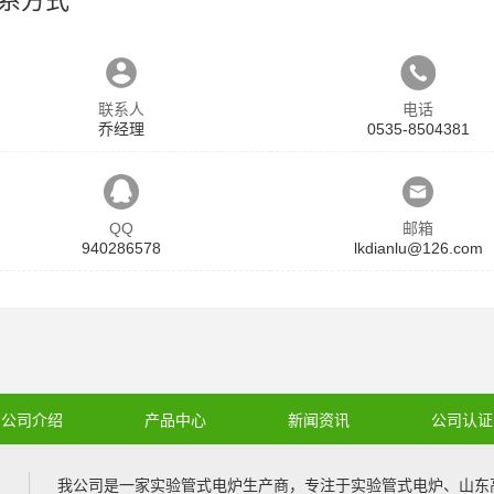
系方式
联系人
电话
乔经理
0535-8504381
QQ
邮箱
940286578
lkdianlu@126.com
公司介绍
产品中心
新闻资讯
公司认证
我公司是一家
实验管式电炉
生产商，专注于
实验管式电炉
、
山东